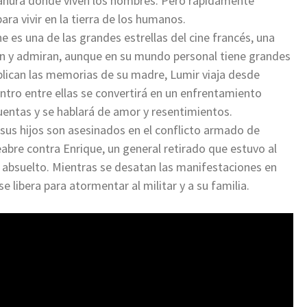
 llanura donde viven los hombres. Pero rápidamente
ra vivir en la tierra de los humanos.
e es una de las grandes estrellas del cine francés, una
an y admiran, aunque en su mundo personal tiene grandes
ublican las memorias de su madre, Lumir viaja desde
entro entre ellas se convertirá en un enfrentamiento
uentas y se hablará de amor y resentimientos.
sus hijos son asesinados en el conflicto armado de
eabre contra Enrique, un general retirado que estuvo al
 absuelto. Mientras se desatan las manifestaciones en
se libera para atormentar al militar y a su familia.