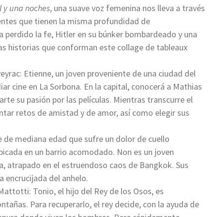
l y una noches
, una suave voz femenina nos lleva a través
tes que tienen la misma profundidad de
a perdido la fe, Hitler en su búnker bombardeado y una
las historias que conforman este collage de tableaux
veyrac: Etienne, un joven proveniente de una ciudad del
udiar cine en La Sorbona. En la capital, conocerá a Mathias
te su pasión por las películas. Mientras transcurre el
ntar retos de amistad y de amor, así como elegir sus
e de mediana edad que sufre un dolor de cuello
ubicada en un barrio acomodado. Non es un joven
za, atrapado en el estruendoso caos de Bangkok. Sus
 encrucijada del anhelo.
attotti: Tonio, el hijo del Rey de los Osos, es
tañas. Para recuperarlo, el rey decide, con la ayuda de