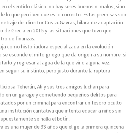
n el sentido clásico: no hay seres buenos ni malos, sino
e lo que perciben que es lo correcto. Estas premisas son
ometraje del director Costa-Gavras, hilarante adaptación
ro de Grecia en 2015 y las situaciones que tuvo que
tro de finanzas.
baja como historiadora especializada en la evolución
ia se esconde el mito griego que da origen a su nombre: si
tarlo y regresar al agua de la que vino alguna vez.
n seguir su instinto, pero justo durante la ruptura
ulliciosa Teherán, Ali y sus tres amigos luchan para
ando en un garage y cometiendo pequeños delitos para
atados por un criminal para encontrar un tesoro oculto
 una institución caritativa que intenta educar a niños sin
upuestamente se halla el botín.
va es una mujer de 33 años que elige la primera quincena