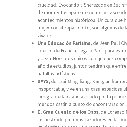
crueldad. Evocando a Sherezade en
Las mi
de momentos aparentemente intrascenden
acontecimientos históricos. Un cura que h
mujer con el zapato roto, son algunas de 
vivants.
Una Educación
Parisina
, de Jean Paul Ci
interior de Francia, llega a París para est
y Jean-Noël, dos chicos con quienes compar
año de estudios, juntos tendrán que enfre
batallas artísticas.
DAYS
, de Tsai Ming-liang: Kang, un hombr
insoportable, vive en una casa espaciosa 
inmigrante laosiano asolado por la pobre
mundos están a punto de encontrarse en la
El Gran Cuento de los Osos
, de Lorenzo M
secuestrado por unos cazadores en las mon