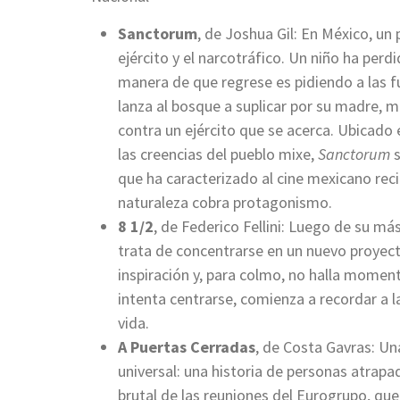
Sanctorum
, de Joshua Gil: En México, un
ejército y el narcotráfico. Un niño ha perd
manera de que regrese es pidiendo a las fu
lanza al bosque a suplicar por su madre, mie
contra un ejército que se acerca. Ubicado en
las creencias del pueblo mixe,
Sanctorum
s
que ha caracterizado al cine mexicano reci
naturaleza cobra protagonismo.
8 1/2
, de Federico Fellini: Luego de su más
trata de concentrarse en un nuevo proyec
inspiración y, para colmo, no halla momen
intenta centrarse, comienza a recordar a l
vida.
A Puertas Cerradas
, de Costa Gavras: Un
universal: una historia de personas atrapa
brutal de las reuniones del Eurogrupo, qu