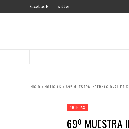
Saltar
Facebook
Twitter
al
contenido
INICIO
NOTICIAS
69º MUESTRA INTERNACIONAL DE C
NOTICIAS
69º MUESTRA I