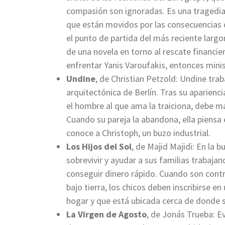
compasión son ignoradas. Es una tragedia e
que están movidos por las consecuencias d
el punto de partida del más reciente larg
de una novela en torno al rescate financie
enfrentar Yanis Varoufakis, entonces minis
Undine
, de Christian Petzold: Undine tra
arquitectónica de Berlín. Tras su aparienc
el hombre al que ama la traiciona, debe ma
Cuando su pareja la abandona, ella piensa e
conoce a Christoph, un buzo industrial.
Los Hijos del Sol
, de Majid Majidi: En la b
sobrevivir y ayudar a sus familias trabaj
conseguir dinero rápido. Cuando son contr
bajo tierra, los chicos deben inscribirse en
hogar y que está ubicada cerca de donde s
La Virgen de Agosto
, de Jonás Trueba: E