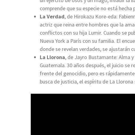
un ejército de osos y un mago, invadir la
comprende que su especie no está hecha pa
La Verdad
, de Hirokazu Kore-eda: Fabienn
actriz que reina entre hombres que la am
conflictos con su hija Lumir. Cuando se p
Nueva York a París con su familia. El encu
donde se revelan verdades, se ajustarán c
La Llorona
, de Jayro Bustamante: Alma y 
Guatemala. 30 años después, el juicio se r
frente del genocidio, pero es rápidamente
busca de justicia, el espíritu de La Llorona 