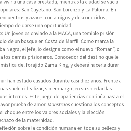
 vivir a una casa prestada, mientras la ciudad se vacía
 populares: San Cayetano, San Lorenzo y La Paloma. En
 encuentros y azares con amigos y desconocidos,
tiempo de darse una oportunidad.
te: Un joven es enviado a la MACA, una temible prisión
dio de un bosque en Costa de Marfil. Como marca la
arba Negra, el jefe, lo designa como el nuevo “Roman”, o
 a los demás prisioneros. Conocedor del destino que le
mística del forajido Zama King, y deberá hacerla durar
thur han estado casados durante casi diez años. Frente a
sonas suelen idealizar; sin embargo, en su soledad las
os internos. Este juego de apariencias continúa hasta el
 mayor prueba de amor.
Monstruos
cuestiona los conceptos
 el choque entre los valores sociales y la elección
 rechazo de la maternidad.
eflexión sobre la condición humana en toda su belleza y