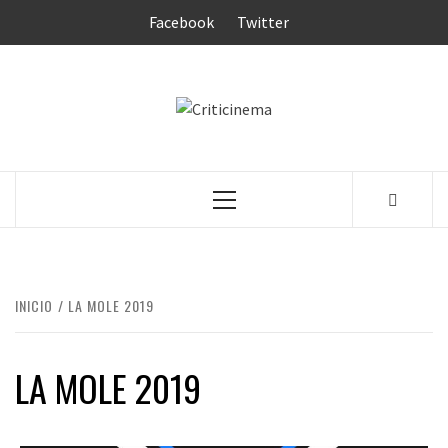
Saltar
Facebook
Twitter
al
contenido
CRITICINEM
Menú
principal
INICIO
LA MOLE 2019
LA MOLE 2019