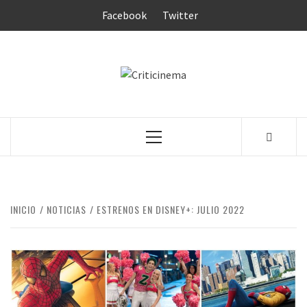
Saltar
Facebook
Twitter
al
contenido
CRITICINEM
Menú
principal
INICIO
NOTICIAS
ESTRENOS EN DISNEY+: JULIO 2022