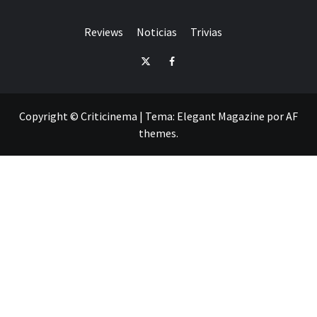
Reviews
Noticias
Trivias
Twitter
Facebook
Copyright © Criticinema
|
Tema:
Elegant Magazine
por
AF
themes
.