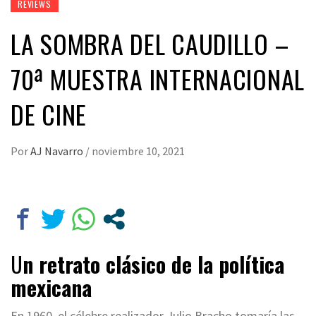
REVIEWS
LA SOMBRA DEL CAUDILLO –
70ª MUESTRA INTERNACIONAL
DE CINE
Por
AJ Navarro
/
noviembre 10, 2021
U
n retrato clásico de la política
mexicana
En 1960, el célebre realizador Julio Bracho tomaría las