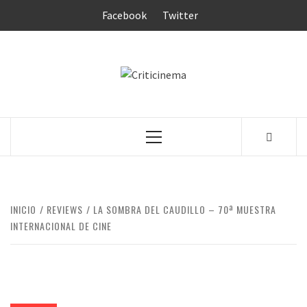
Saltar
Facebook
Twitter
al
contenido
CRITICINEM
Menú
principal
INICIO
REVIEWS
LA SOMBRA DEL CAUDILLO – 70ª MUESTRA
INTERNACIONAL DE CINE