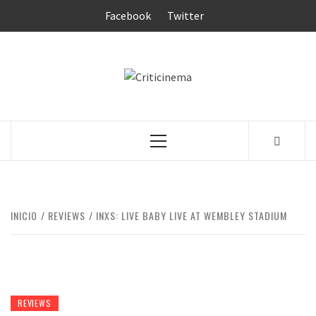
Saltar
Facebook
Twitter
al
contenido
CRITICINEM
Menú
principal
INICIO
REVIEWS
INXS: LIVE BABY LIVE AT WEMBLEY STADIUM
REVIEWS